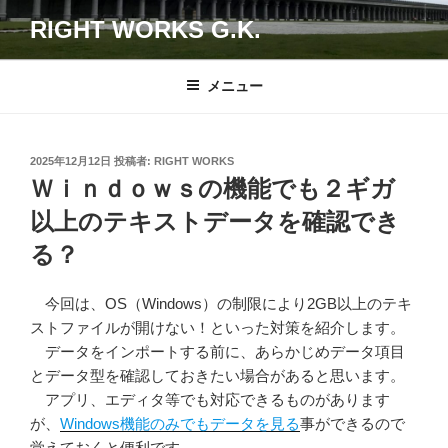
コ
RIGHT WORKS G.K.
ン
テ
ン
メニュー
ツ
へ
ス
投
2025年12月12日
投稿者:
RIGHT WORKS
キ
稿
Ｗｉｎｄｏｗｓの機能でも２ギガ
日:
ッ
以上のテキストデータを確認でき
プ
る？
今回は、OS（Windows）の制限により2GB以上のテキ
ストファイルが開けない！といった対策を紹介します。
データをインポートする前に、あらかじめデータ項目
とデータ型を確認しておきたい場合があると思います。
アプリ、エディタ等でも対応できるものがあります
が、
Windows機能のみでもデータを見る
事ができるので
覚えておくと便利です。