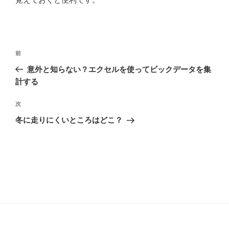
投
前
前
稿
の
意外と知らない？エクセルを使ってビックデータを集
ナ
投
計する
ビ
稿
ゲ
次
次
の
ー
冬に走りにくいところはどこ？
投
シ
稿
ョ
ン