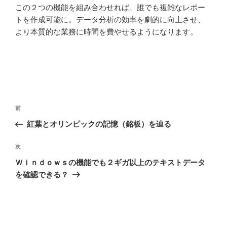
この２つの機能を組み合わせれば、誰でも複雑なレポー
トを作成可能に。データ分析の効率を劇的に向上させ、
より本質的な業務に時間を費やせるようになります。
投
前
前
稿
の
紅葉とオリンピックの記憶（銘板）を辿る
ナ
投
ビ
稿
次
次
ゲ
の
Ｗｉｎｄｏｗｓの機能でも２ギガ以上のテキストデータ
投
ー
を確認できる？
稿
シ
ョ
ン