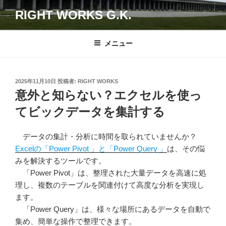
コ
RIGHT WORKS G.K.
ン
テ
ン
メニュー
ツ
へ
ス
投
2025年11月10日
投稿者:
RIGHT WORKS
キ
稿
意外と知らない？エクセルを使っ
日:
ッ
てビックデータを集計する
プ
データの集計・分析に時間を取られていませんか？
Excelの「Power Pivot 」と「Power Query 」
は、その悩
みを解決するツールです。
「Power Pivot」は、整理された大量データを高速に処
理し、複数のテーブルを関連付けて高度な分析を実現し
ます。
「Power Query」は、様々な場所にあるデータを自動で
集め、簡単な操作で整理できます。