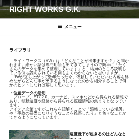
コ
RIGHT WORKS G.K.
ン
テ
ン
メニュー
ツ
へ
ス
ライブラリ
キ
ライトワークス（RW）は「どんなことが出来ますか？」と聞か
ッ
れます。細かい話は専門用語も出てきてしまうので簡単に「たく
さんのデータを集めて整理しています」と、結局のところ説明し
プ
ている側も説明されている側もよくわからないと思いますが。
RWが立ち上がって数年たった今、依頼していただいた内容を絡
めながらどんな事が出来るようになったのかを紹介することで何
かのヒントになれば嬉しく思います。
・位置データの活用
プローブ、ETC2.0、カーナビ、スマホなどから得られる情報で
あり、移動速度や経路から得られる座標情報の集まりとなってい
ます。
アイデア次第ですがこれらを紐解くことで「混雑している場所」
や「事故の要因になりそうなことを推察したり」と色々なことが
できるようになっています。
速度低下が起きるのはどんなと