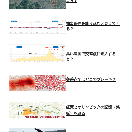
ころ？
抽出条件を絞り込むと見えてく
る？
高い速度で交差点に進入する
と？
交差点ではどこでブレーキ？
紅葉とオリンピックの記憶（銘
板）を辿る