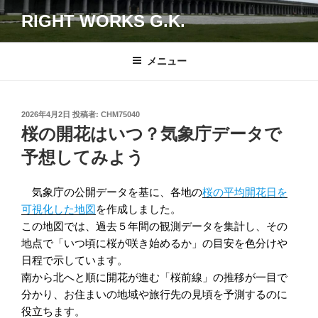
コ
RIGHT WORKS G.K.
ン
テ
ン
メニュー
ツ
へ
ス
投
2026年4月2日
投稿者:
CHM75040
キ
稿
桜の開花はいつ？気象庁データで
日:
ッ
予想してみよう
プ
気象庁の公開データを基に、各地の
桜の平均開花日を
可視化した地図
を作成しました。
この地図では、過去５年間の観測データを集計し、その
地点で「いつ頃に桜が咲き始めるか」の目安を色分けや
日程で示しています。
南から北へと順に開花が進む「桜前線」の推移が一目で
分かり、お住まいの地域や旅行先の見頃を予測するのに
役立ちます。