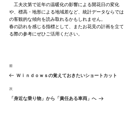
工夫次第で近年の温暖化の影響による開花日の変化
や、標高・地形による地域差など、統計データならでは
の客観的な傾向を読み取れるかもしれません。
春の訪れを感じる指標として、またお花見の計画を立て
る際の参考にぜひご活用ください。
投
前
前
稿
の
Ｗｉｎｄｏｗｓの覚えておきたいショートカット
ナ
投
ビ
稿
次
次
ゲ
の
「身近な乗り物」から「責任ある車両」へ
投
ー
稿
シ
ョ
ン