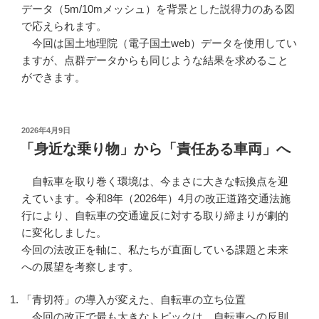
データ（5m/10mメッシュ）を背景とした説得力のある図
で応えられます。
今回は国土地理院（電子国土web）データを使用してい
ますが、点群データからも同じような結果を求めること
ができます。
投
2026年4月9日
稿
「身近な乗り物」から「責任ある車両」へ
日:
自転車を取り巻く環境は、今まさに大きな転換点を迎
えています。令和8年（2026年）4月の改正道路交通法施
行により、自転車の交通違反に対する取り締まりが劇的
に変化しました。
今回の法改正を軸に、私たちが直面している課題と未来
への展望を考察します。
「青切符」の導入が変えた、自転車の立ち位置
今回の改正で最も大きなトピックは、自転車への反則