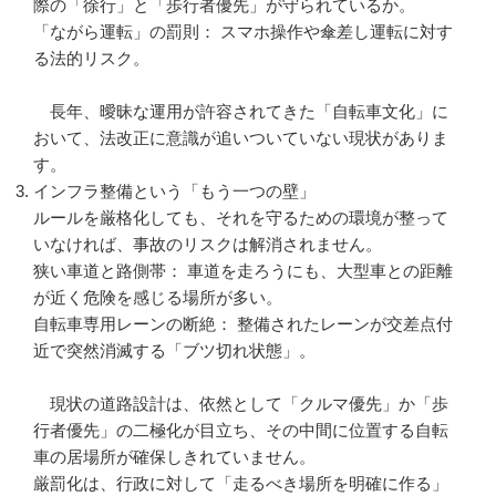
際の「徐行」と「歩行者優先」が守られているか。
「ながら運転」の罰則： スマホ操作や傘差し運転に対す
る法的リスク。
長年、曖昧な運用が許容されてきた「自転車文化」に
おいて、法改正に意識が追いついていない現状がありま
す。
インフラ整備という「もう一つの壁」
ルールを厳格化しても、それを守るための環境が整って
いなければ、事故のリスクは解消されません。
狭い車道と路側帯： 車道を走ろうにも、大型車との距離
が近く危険を感じる場所が多い。
自転車専用レーンの断絶： 整備されたレーンが交差点付
近で突然消滅する「ブツ切れ状態」。
現状の道路設計は、依然として「クルマ優先」か「歩
行者優先」の二極化が目立ち、その中間に位置する自転
車の居場所が確保しきれていません。
厳罰化は、行政に対して「走るべき場所を明確に作る」