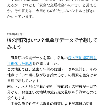
えるか、それとも「安全な交通社会への一歩」と捉える
か。その答えは、今日からの私たちのハンドルさばきに
かかっています。
投
2026年4月2日
稿
桜の開花はいつ？気象庁データで予想して
日:
みよう
気象庁の公開データを基に、各地の
桜の平均開花日を
可視化した地図
を作成しました。
この地図では、過去５年間の観測データを集計し、その
地点で「いつ頃に桜が咲き始めるか」の目安を色分けや
日程で示しています。
南から北へと順に開花が進む「桜前線」の推移が一目で
分かり、お住まいの地域や旅行先の見頃を予測するのに
役立ちます。
工夫次第で近年の温暖化の影響による開花日の変化