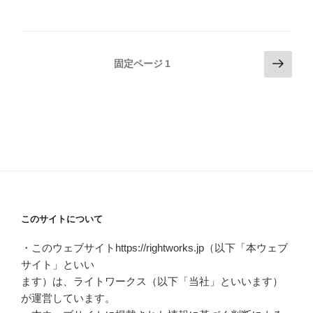
投
次
固定ページ
1
の
稿
ペ
の
ー
ペ
ジ
ー
ジ
送
り
このサイトについて
・このウェブサイトhttps://rightworks.jp（以下「本ウェブ
サイト」といい
ます）は、ライトワークス（以下「当社」といいます）
が運営しています。