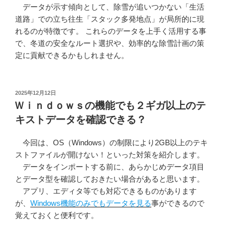
データが示す傾向として、除雪が追いつかない「生活
道路」での立ち往生「スタック多発地点」が局所的に現
れるのが特徴です。 これらのデータを上手く活用する事
で、冬道の安全なルート選択や、効率的な除雪計画の策
定に貢献できるかもしれません。
投
2025年12月12日
稿
Ｗｉｎｄｏｗｓの機能でも２ギガ以上のテ
日:
キストデータを確認できる？
今回は、OS（Windows）の制限により2GB以上のテキ
ストファイルが開けない！といった対策を紹介します。
データをインポートする前に、あらかじめデータ項目
とデータ型を確認しておきたい場合があると思います。
アプリ、エディタ等でも対応できるものがあります
が、
Windows機能のみでもデータを見る
事ができるので
覚えておくと便利です。