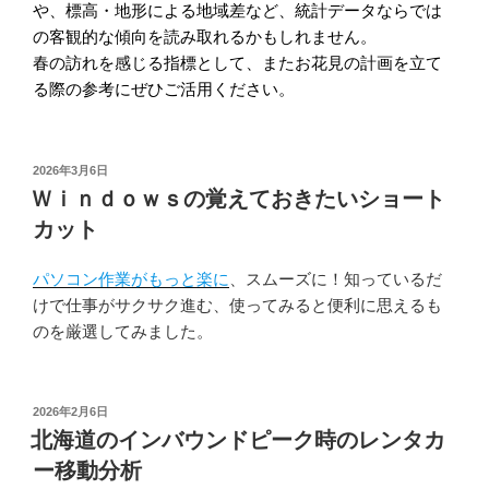
や、標高・地形による地域差など、統計データならでは
の客観的な傾向を読み取れるかもしれません。
春の訪れを感じる指標として、またお花見の計画を立て
る際の参考にぜひご活用ください。
投
2026年3月6日
稿
Ｗｉｎｄｏｗｓの覚えておきたいショート
日:
カット
パソコン作業がもっと楽に
、スムーズに！知っているだ
けで仕事がサクサク進む、使ってみると便利に思えるも
のを厳選してみました。
投
2026年2月6日
稿
北海道のインバウンドピーク時のレンタカ
日:
ー移動分析