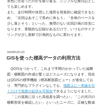
景色に出会ったのかを振り返る、シンプルな旅日記とし
ても楽しめます。
また、走行時間や休憩した場所を視覚的に確認できるた
め、「次回はあそこで長めに休もう」「全体のペースを
少し落とそう」といった、無理のない次回計画の目安に
なります。客観的な記録があるだけで、いつものサイク
リングが少し新鮮で計画的なものに変わります。
投
2026年5月11日
稿
GISを使った標高データの利用方法
日:
QGISをつかって、これまで手間のかかっていた縦断
図・横断図の作成が驚くほどスムーズになります。現在
はQGISの標準機能（標高断面図ビュー）が進化してお
り、専門的なプラグインなしでも、
地図上に一本線を引
くだけで地形の起伏を可視化
できるようになりました。
「この道路に沿った高低差を調べたい」「この河川の
横断形状を確認したい」といったニーズに、正確な数値