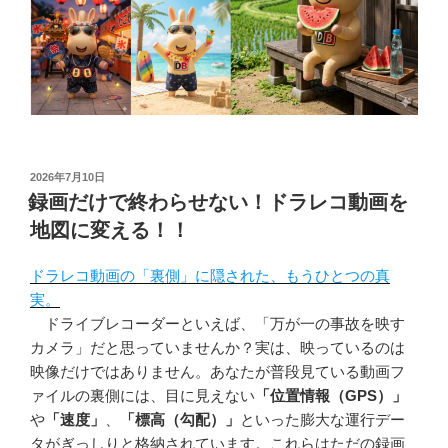
投
2026年7月10日
稿
録画だけで終わらせない！ドラレコ動画を
日:
地図に変える！！
ドラレコ動画の「裏側」に隠された、もうひとつの真
実。
ドライブレコーダーといえば、「万が一の事故を映す
カメラ」だと思っていませんか？実は、映っているのは
映像だけではありません。あなたが普段見ている動画フ
ァイルの裏側には、目に見えない
「位置情報（GPS）」
や
「速度」
、
「標高（勾配）」
といった膨大な運行デー
タがぎっしりと格納されています。これらはただの録画