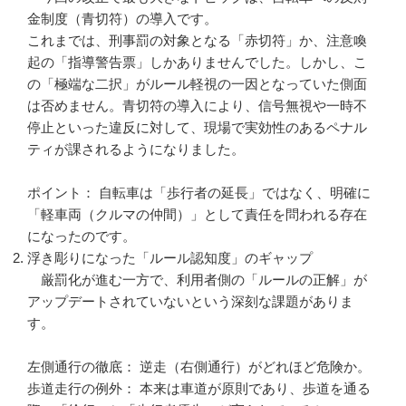
金制度（青切符）の導入です。
これまでは、刑事罰の対象となる「赤切符」か、注意喚
起の「指導警告票」しかありませんでした。しかし、こ
の「極端な二択」がルール軽視の一因となっていた側面
は否めません。青切符の導入により、信号無視や一時不
停止といった違反に対して、現場で実効性のあるペナル
ティが課されるようになりました。
ポイント： 自転車は「歩行者の延長」ではなく、明確に
「軽車両（クルマの仲間）」として責任を問われる存在
になったのです。
浮き彫りになった「ルール認知度」のギャップ
厳罰化が進む一方で、利用者側の「ルールの正解」が
アップデートされていないという深刻な課題がありま
す。
左側通行の徹底： 逆走（右側通行）がどれほど危険か。
歩道走行の例外： 本来は車道が原則であり、歩道を通る