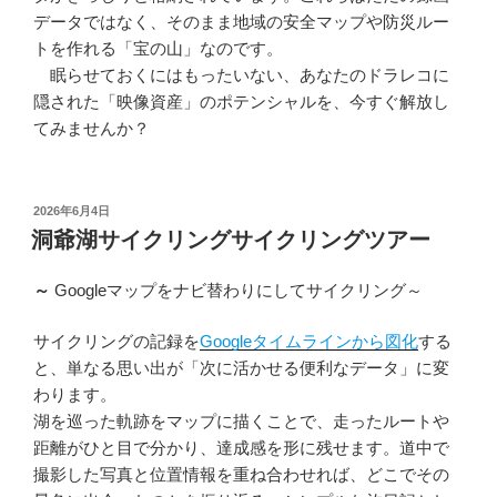
データではなく、そのまま地域の安全マップや防災ルー
トを作れる「宝の山」なのです。
眠らせておくにはもったいない、あなたのドラレコに
隠された「映像資産」のポテンシャルを、今すぐ解放し
てみませんか？
投
2026年6月4日
稿
洞爺湖サイクリングサイクリングツアー
日:
～
Googleマップをナビ替わりにしてサイクリング～
サイクリングの記録を
Googleタイムラインから図化
する
と、単なる思い出が「次に活かせる便利なデータ」に変
わります。
湖を巡った軌跡をマップに描くことで、走ったルートや
距離がひと目で分かり、達成感を形に残せます。道中で
撮影した写真と位置情報を重ね合わせれば、どこでその