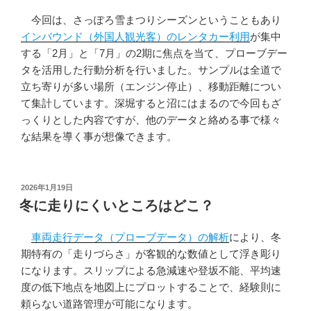
今回は、さっぽろ雪まつりシーズンということもあり
インバウンド（外国人観光客）のレンタカー利用
が集中
する「2月」と「7月」の2期に焦点を当て、プローブデー
タを活用した行動分析を行いました。サンプルは全道で
立ち寄りが多い場所（エンジン停止）、移動距離につい
て集計しています。深堀すると沼にはまるので今回もざ
っくりとした内容ですが、他のデータと絡める事で様々
な結果を導く事が想像できます。
投
2026年1月19日
稿
冬に走りにくいところはどこ？
日:
車両走行データ（プローブデータ）の解析
により、冬
期特有の「走りづらさ」が客観的な数値として浮き彫り
になります。スリップによる急減速や登坂不能、平均速
度の低下地点を地図上にプロットすることで、経験則に
頼らない道路管理が可能になります。