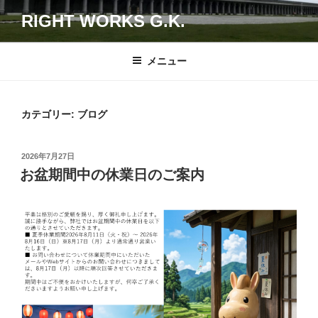
コ
RIGHT WORKS G.K.
ン
テ
ン
メニュー
ツ
へ
ス
カテゴリー:
ブログ
キ
ッ
投
2026年7月27日
プ
稿
お盆期間中の休業日のご案内
日: