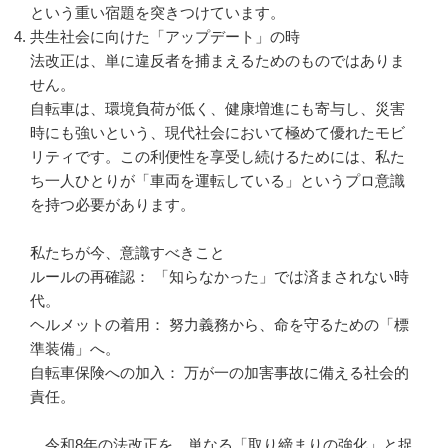
という重い宿題を突きつけています。
共生社会に向けた「アップデート」の時
法改正は、単に違反者を捕まえるためのものではありま
せん。
自転車は、環境負荷が低く、健康増進にも寄与し、災害
時にも強いという、現代社会において極めて優れたモビ
リティです。この利便性を享受し続けるためには、私た
ち一人ひとりが「車両を運転している」というプロ意識
を持つ必要があります。
私たちが今、意識すべきこと
ルールの再確認： 「知らなかった」では済まされない時
代。
ヘルメットの着用： 努力義務から、命を守るための「標
準装備」へ。
自転車保険への加入： 万が一の加害事故に備える社会的
責任。
令和8年の法改正を、単なる「取り締まりの強化」と捉